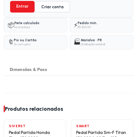
Entrar
Criar conta
Frete calculado
Pedido mín.
📦
⚡
no checkout
R$ 300,00
Pix ou Cartão
Marialva · PR
🔖
🏭
3x sem juros
Distribuição nacional
Dimensões & Peso
Produtos relacionados
SIVERST
SMART
Pedal Partida Honda
Pedal Partida Sm-F Titan