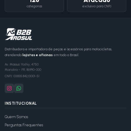
categorias
exclusivo para CNPJ
Distribuidora e importadora de peças e acessórios para motocicletas,
atendendo
lojistas e oficinas
em todo o Brasil.
Av. Massuo Yoshiy, 4750
Marialva
–
PR
,
86990-000
CNPJ:
03.835.842/0001-51
INSTITUCIONAL
Quem Somos
Perguntas Frequentes