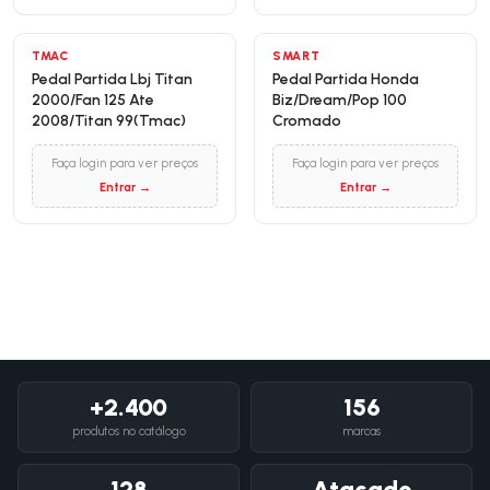
TMAC
SMART
Pedal Partida Lbj Titan
Pedal Partida Honda
2000/Fan 125 Ate
Biz/Dream/Pop 100
2008/Titan 99(Tmac)
Cromado
Faça login para ver preços
Faça login para ver preços
Entrar →
Entrar →
+2.400
156
produtos no catálogo
marcas
128
Atacado