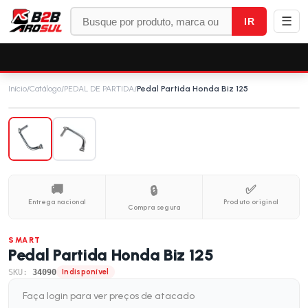
☰
IR
Início
/
Catálogo
/
PEDAL DE PARTIDA
/
Pedal Partida Honda Biz 125
🚚
✅
🔒
Entrega nacional
Produto original
Compra segura
SMART
Pedal Partida Honda Biz 125
SKU:
34090
Indisponível
Faça login para ver preços de atacado