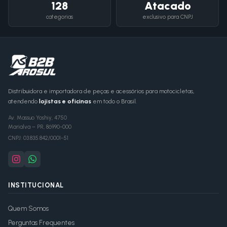
128
Atacado
categorias
exclusivo para CNPJ
Distribuidora e importadora de peças e acessórios para motocicletas,
atendendo
lojistas e oficinas
em todo o Brasil.
Av. Massuo Yoshiy, 4750
Marialva
–
PR
,
86990-000
CNPJ:
03.835.842/0001-51
INSTITUCIONAL
Quem Somos
Perguntas Frequentes