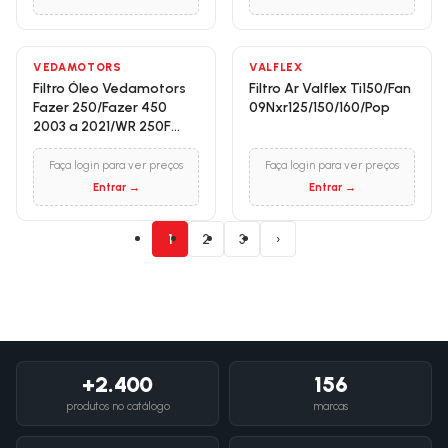
VEDAMOTORS
VALFLEX
Filtro Óleo Vedamotors
Filtro Ar Valflex Ti150/Fan
Fazer 250/Fazer 450
09Nxr125/150/160/Pop
2003 a 2021/WR 250F
2003 a 2020
Faça login para ver preços
Faça login para ver preços
Entrar →
Entrar →
1
2
3
›
+2.400
156
produtos no catálogo
marcas