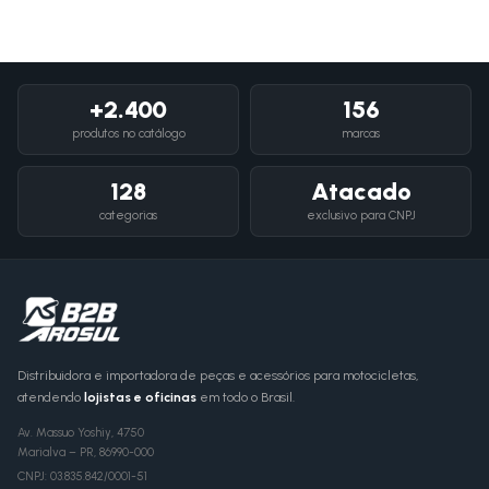
+2.400
156
produtos no catálogo
marcas
128
Atacado
categorias
exclusivo para CNPJ
Distribuidora e importadora de peças e acessórios para motocicletas,
atendendo
lojistas e oficinas
em todo o Brasil.
Av. Massuo Yoshiy, 4750
Marialva
–
PR
,
86990-000
CNPJ:
03.835.842/0001-51