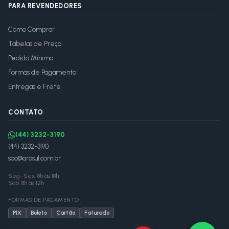
PARA REVENDEDORES
Como Comprar
Tabelas de Preço
Pedido Mínimo
Formas de Pagamento
Entregas e Frete
CONTATO
(44) 3232-3190
(44) 3232-3190
sac@arosul.com.br
Seg–Sex: 8h às 18h
Sáb: 8h às 12h
FORMAS DE PAGAMENTO
PIX
Boleto
Cartão
Faturado