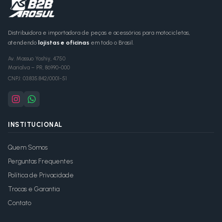
Distribuidora e importadora de peças e acessórios para motocicletas,
atendendo
lojistas e oficinas
em todo o Brasil.
Av. Massuo Yoshiy, 4750
Marialva
–
PR
,
86990-000
CNPJ:
03.835.842/0001-51
INSTITUCIONAL
Quem Somos
Perguntas Frequentes
Política de Privacidade
Trocas e Garantia
Contato