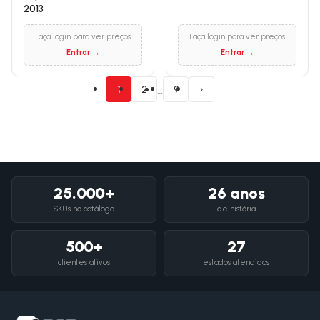
2013
Faça login para ver preços
Faça login para ver preços
Entrar →
Entrar →
…
1
2
9
›
25.000+
26 anos
SKUs no catálogo
de história
500+
27
clientes ativos
estados atendidos