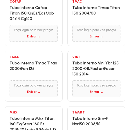
COFAP
TMAC
Tubo Interno Cofap
Tubo Interno Tmac Titan
Titan 150 Ks/Es/Eds/Job
150 2004/08
04/14 Cg160
Faça login para ver preços
Faça login para ver preços
Entrar →
Entrar →
TMAC
VINI
Tubo Interno Tmac Titan
Tubo Interno Vini Ybr 125
2000/Fan 125
2000-08/Factor/Fazer
150 2014-
Faça login para ver preços
Faça login para ver preços
Entrar →
Entrar →
MHX
SMART
Tubo Interno Mhx Titan
Tubo Interno Sm-F
160 Ex/Start 160 Es
Nxr150 2006/15
2018/20 Lado S/Mola L.D