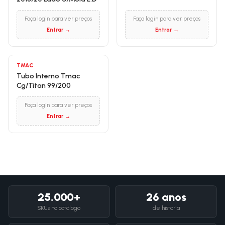
Faça login para ver preços
Faça login para ver preços
Entrar →
Entrar →
TMAC
Tubo Interno Tmac
Cg/Titan 99/200
Faça login para ver preços
Entrar →
25.000+
26 anos
SKUs no catálogo
de história