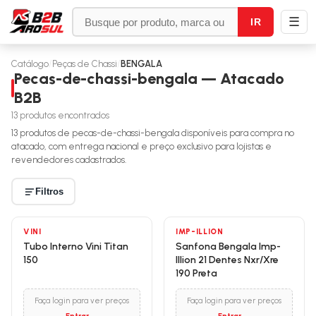
☰
IR
Catálogo
/
Peças de Chassi
/
BENGALA
Pecas-de-chassi-bengala — Atacado
B2B
13
produtos encontrados
13
produtos de
pecas-de-chassi-bengala
disponíveis para compra no
atacado, com entrega nacional e preço exclusivo para lojistas e
revendedores cadastrados.
Filtros
VINI
IMP-ILLION
Tubo Interno Vini Titan
Sanfona Bengala Imp-
150
Illion 21 Dentes Nxr/Xre
190 Preta
Faça login para ver preços
Faça login para ver preços