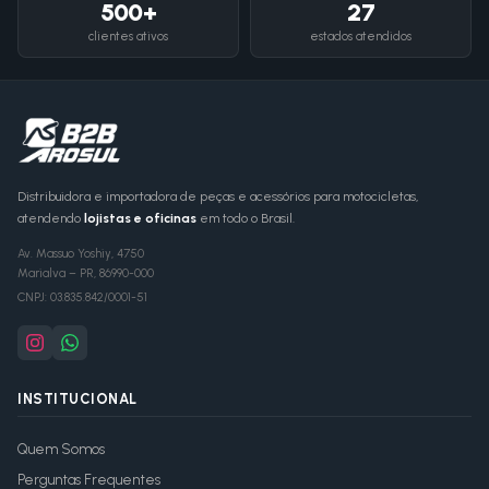
500+
27
clientes ativos
estados atendidos
Distribuidora e importadora de peças e acessórios para motocicletas,
atendendo
lojistas e oficinas
em todo o Brasil.
Av. Massuo Yoshiy, 4750
Marialva
–
PR
,
86990-000
CNPJ:
03.835.842/0001-51
INSTITUCIONAL
Quem Somos
Perguntas Frequentes