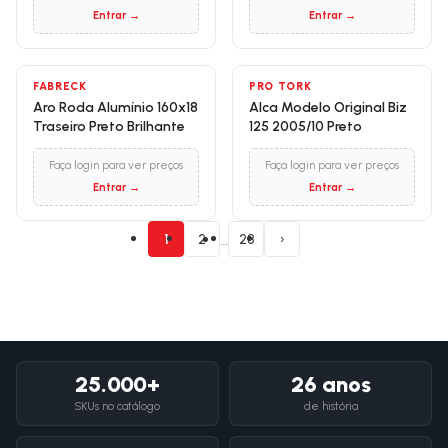
Entrar →
Entrar →
FABRECK
PRO TORK
Aro Roda Alumínio 160x18
Alca Modelo Original Biz
Traseiro Preto Brilhante
125 2005/10 Preto
Faça login para ver preços
Faça login para ver preços
Entrar →
Entrar →
…
1
2
28
›
25.000+
26 anos
SKUs no catálogo
de história