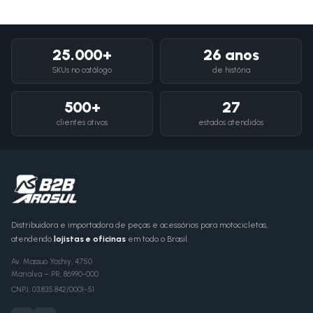
25.000+
26 anos
SKUs no catálogo
de história
500+
27
clientes ativos
estados atendidos
Distribuidora e importadora de peças e acessórios para motocicletas,
atendendo
lojistas e oficinas
em todo o Brasil.
Av. Massuo Yoshiy, 4750
Marialva
–
PR
,
86990-000
CNPJ:
03.835.842/0001-51