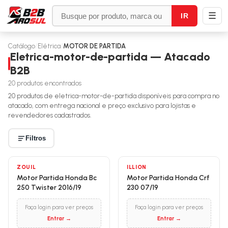
☰
IR
Catálogo
/
Elétrica
/
MOTOR DE PARTIDA
Eletrica-motor-de-partida — Atacado
B2B
20
produtos encontrados
20
produtos de
eletrica-motor-de-partida
disponíveis para compra no
atacado, com entrega nacional e preço exclusivo para lojistas e
revendedores cadastrados.
Filtros
ZOUIL
ILLION
Motor Partida Honda Bc
Motor Partida Honda Crf
250 Twister 2016/19
230 07/19
Faça login para ver preços
Faça login para ver preços
Entrar →
Entrar →