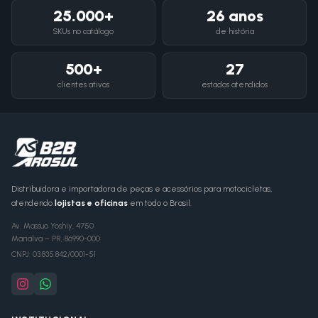
25.000+
26 anos
SKUs no catálogo
de história
500+
27
clientes ativos
estados atendidos
Distribuidora e importadora de peças e acessórios para motocicletas,
atendendo
lojistas e oficinas
em todo o Brasil.
Av. Massuo Yoshiy, 4750
Marialva
–
PR
,
86990-000
CNPJ:
03.835.842/0001-51