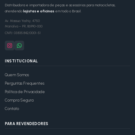
Distribuidora e importadora de peças e acessórios para motocicletas,
atendendo
lojistas e oficinas
em todo o Brasil.
Av. Massuo Yoshiy, 4750
Marialva
–
PR
,
86990-000
CNPJ:
03.835.842/0001-51
INSTITUCIONAL
Quem Somos
Perguntas Frequentes
Política de Privacidade
Compra Segura
Contato
PARA REVENDEDORES