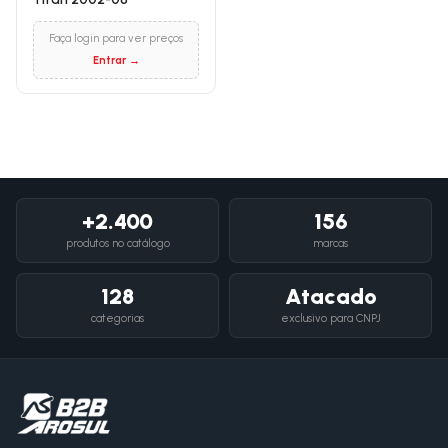
Faça login para ver preços
Entrar →
+2.400
156
produtos no catálogo
marcas
128
Atacado
categorias
exclusivo para CNPJ